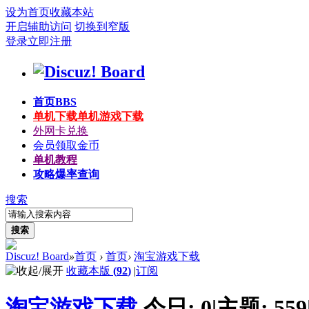
设为首页
收藏本站
开启辅助访问
切换到窄版
登录
立即注册
首页
BBS
单机下载
单机游戏下载
外网卡兑换
会员领取金币
单机教程
攻略爆率查询
搜索
搜索
Discuz! Board
»
首页
›
首页
›
淘宝游戏下载
收藏本版
(
92
)
|
订阅
淘宝游戏下载
今日:
0
|
主题:
559