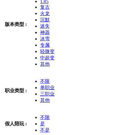
1.85
复古
火龙
沉默
版本类型 :
迷失
神器
冰雪
专属
轻微变
中超变
其他
不限
单职业
职业类型 :
三职业
其他
不限
假人陪玩 :
是
不是