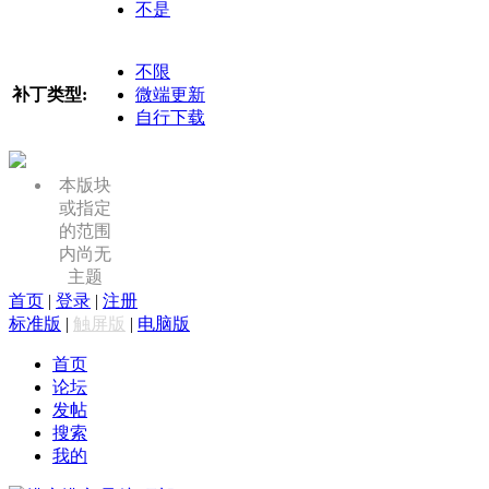
不是
不限
补丁类型:
微端更新
自行下载
本版块
或指定
的范围
内尚无
主题
首页
|
登录
|
注册
标准版
|
触屏版
|
电脑版
首页
论坛
发帖
搜索
我的