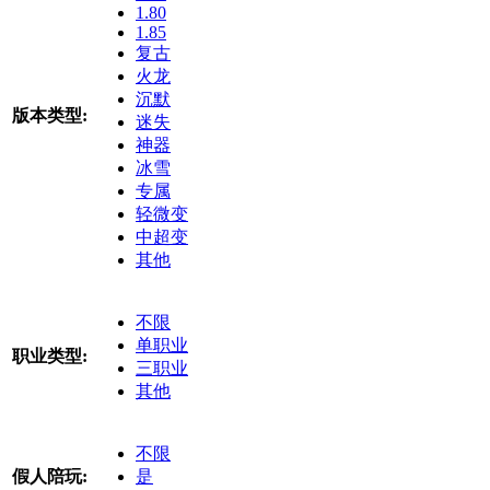
1.80
1.85
复古
火龙
沉默
版本类型:
迷失
神器
冰雪
专属
轻微变
中超变
其他
不限
单职业
职业类型:
三职业
其他
不限
假人陪玩:
是