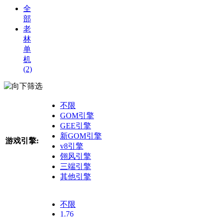
全
部
老
林
单
机
(2)
筛选
不限
GOM引擎
GEE引擎
新GOM引擎
游戏引擎:
v8引擎
翎风引擎
三端引擎
其他引擎
不限
1.76