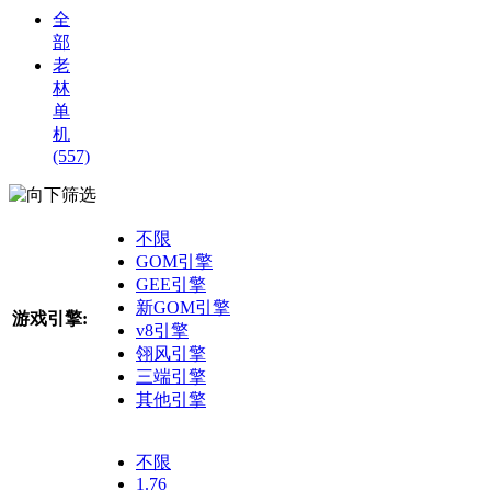
全
部
老
林
单
机
(557)
筛选
不限
GOM引擎
GEE引擎
新GOM引擎
游戏引擎:
v8引擎
翎风引擎
三端引擎
其他引擎
不限
1.76