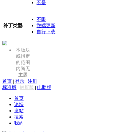
不是
不限
补丁类型:
微端更新
自行下载
本版块
或指定
的范围
内尚无
主题
首页
|
登录
|
注册
标准版
|
触屏版
|
电脑版
首页
论坛
发帖
搜索
我的