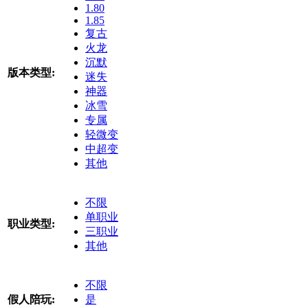
1.80
1.85
复古
火龙
沉默
版本类型:
迷失
神器
冰雪
专属
轻微变
中超变
其他
不限
单职业
职业类型:
三职业
其他
不限
假人陪玩:
是