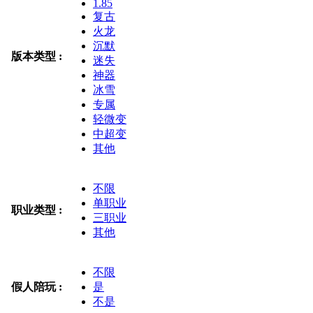
1.85
复古
火龙
沉默
版本类型 :
迷失
神器
冰雪
专属
轻微变
中超变
其他
不限
单职业
职业类型 :
三职业
其他
不限
假人陪玩 :
是
不是