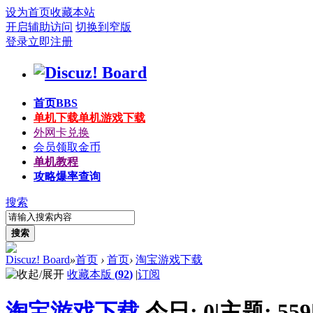
设为首页
收藏本站
开启辅助访问
切换到窄版
登录
立即注册
首页
BBS
单机下载
单机游戏下载
外网卡兑换
会员领取金币
单机教程
攻略爆率查询
搜索
搜索
Discuz! Board
»
首页
›
首页
›
淘宝游戏下载
收藏本版
(
92
)
|
订阅
淘宝游戏下载
今日:
0
|
主题:
559