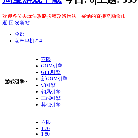
欢迎各位去玩法攻略投稿攻略玩法，采纳的直接奖励金币！
返 回
发新帖
全部
老林单机
254
不限
GOM引擎
GEE引擎
新GOM引擎
游戏引擎 :
v8引擎
翎风引擎
三端引擎
其他引擎
不限
1.76
1.80