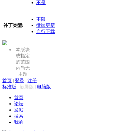
不是
不限
补丁类型:
微端更新
自行下载
本版块
或指定
的范围
内尚无
主题
首页
|
登录
|
注册
标准版
|
触屏版
|
电脑版
首页
论坛
发帖
搜索
我的