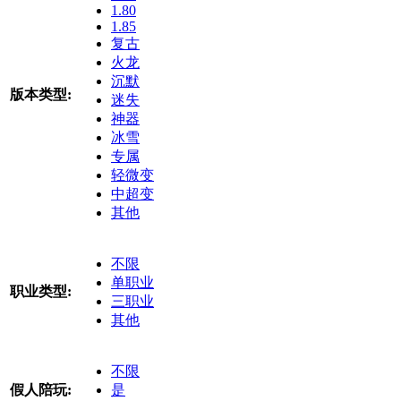
1.80
1.85
复古
火龙
沉默
版本类型:
迷失
神器
冰雪
专属
轻微变
中超变
其他
不限
单职业
职业类型:
三职业
其他
不限
假人陪玩:
是