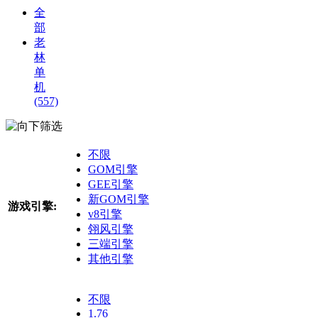
全
部
老
林
单
机
(557)
筛选
不限
GOM引擎
GEE引擎
新GOM引擎
游戏引擎:
v8引擎
翎风引擎
三端引擎
其他引擎
不限
1.76