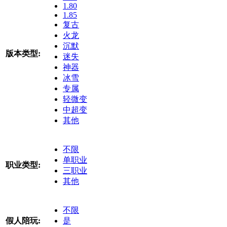
1.80
1.85
复古
火龙
沉默
版本类型:
迷失
神器
冰雪
专属
轻微变
中超变
其他
不限
单职业
职业类型:
三职业
其他
不限
假人陪玩:
是