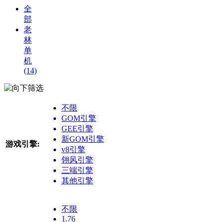
全
部
老
林
单
机
(14)
筛选
不限
GOM引擎
GEE引擎
新GOM引擎
游戏引擎:
v8引擎
翎风引擎
三端引擎
其他引擎
不限
1.76