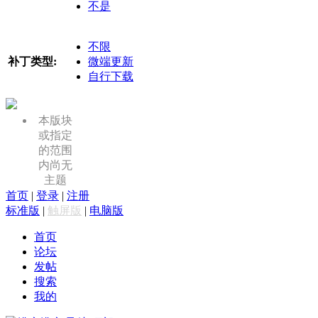
不是
不限
补丁类型:
微端更新
自行下载
本版块
或指定
的范围
内尚无
主题
首页
|
登录
|
注册
标准版
|
触屏版
|
电脑版
首页
论坛
发帖
搜索
我的