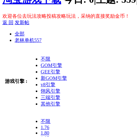
欢迎各位去玩法攻略投稿攻略玩法，采纳的直接奖励金币！
返 回
发新帖
全部
老林单机
557
不限
GOM引擎
GEE引擎
新GOM引擎
游戏引擎 :
v8引擎
翎风引擎
三端引擎
其他引擎
不限
1.76
1.80