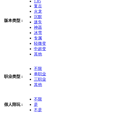
1.85
复古
火龙
沉默
版本类型 :
迷失
神器
冰雪
专属
轻微变
中超变
其他
不限
单职业
职业类型 :
三职业
其他
不限
假人陪玩 :
是
不是