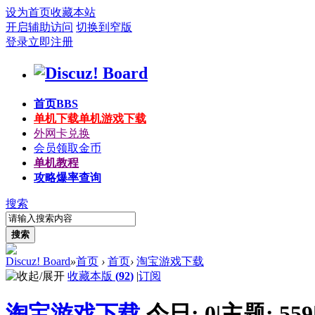
设为首页
收藏本站
开启辅助访问
切换到窄版
登录
立即注册
首页
BBS
单机下载
单机游戏下载
外网卡兑换
会员领取金币
单机教程
攻略爆率查询
搜索
搜索
Discuz! Board
»
首页
›
首页
›
淘宝游戏下载
收藏本版
(
92
)
|
订阅
淘宝游戏下载
今日:
0
|
主题:
559