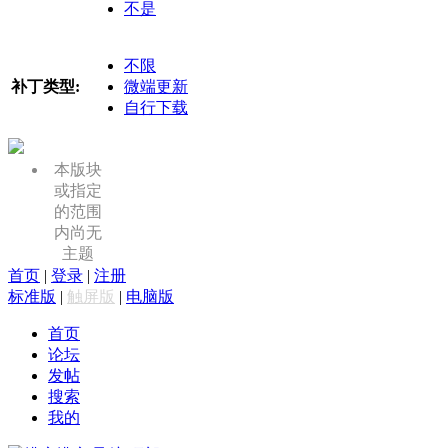
不是
不限
补丁类型:
微端更新
自行下载
本版块
或指定
的范围
内尚无
主题
首页
|
登录
|
注册
标准版
|
触屏版
|
电脑版
首页
论坛
发帖
搜索
我的