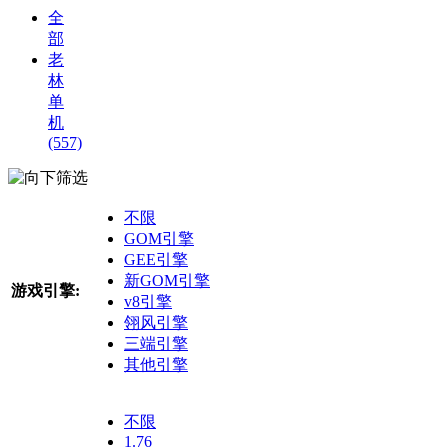
全
部
老
林
单
机
(557)
筛选
不限
GOM引擎
GEE引擎
新GOM引擎
游戏引擎:
v8引擎
翎风引擎
三端引擎
其他引擎
不限
1.76