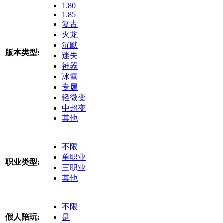
1.80
1.85
复古
火龙
沉默
版本类型:
迷失
神器
冰雪
专属
轻微变
中超变
其他
不限
单职业
职业类型:
三职业
其他
不限
假人陪玩:
是