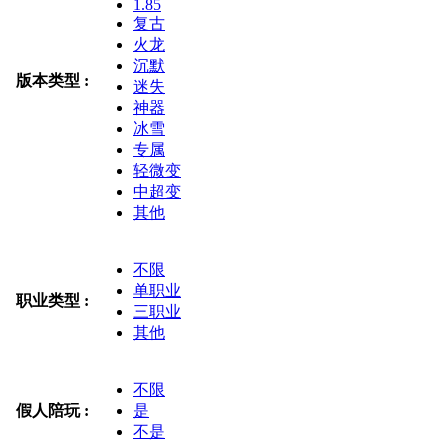
1.85
复古
火龙
沉默
版本类型 :
迷失
神器
冰雪
专属
轻微变
中超变
其他
不限
单职业
职业类型 :
三职业
其他
不限
假人陪玩 :
是
不是