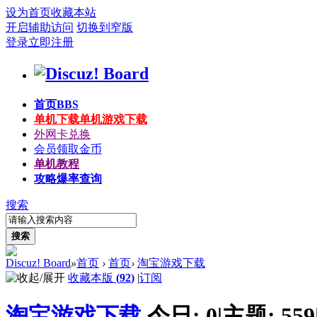
设为首页
收藏本站
开启辅助访问
切换到窄版
登录
立即注册
首页
BBS
单机下载
单机游戏下载
外网卡兑换
会员领取金币
单机教程
攻略爆率查询
搜索
搜索
Discuz! Board
»
首页
›
首页
›
淘宝游戏下载
收藏本版
(
92
)
|
订阅
淘宝游戏下载
今日:
0
|
主题:
559