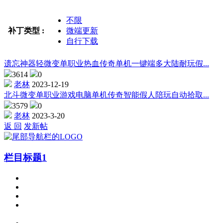
不限
补丁类型 :
微端更新
自行下载
遗忘神器轻微变单职业热血传奇单机一键端多大陆耐玩假...
3614
0
老林
2023-12-19
北斗微变单职业游戏电脑单机传奇智能假人陪玩自动拾取...
3579
0
老林
2023-3-20
返 回
发新帖
栏目标题1