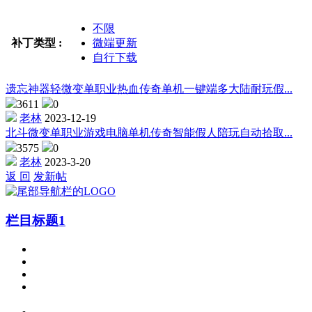
不限
补丁类型 :
微端更新
自行下载
遗忘神器轻微变单职业热血传奇单机一键端多大陆耐玩假...
3611
0
老林
2023-12-19
北斗微变单职业游戏电脑单机传奇智能假人陪玩自动拾取...
3575
0
老林
2023-3-20
返 回
发新帖
栏目标题1