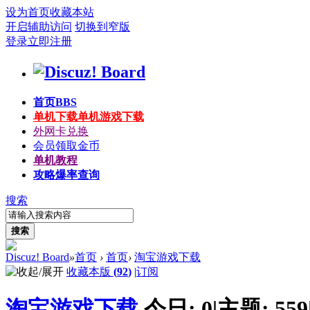
设为首页
收藏本站
开启辅助访问
切换到窄版
登录
立即注册
首页
BBS
单机下载
单机游戏下载
外网卡兑换
会员领取金币
单机教程
攻略爆率查询
搜索
搜索
Discuz! Board
»
首页
›
首页
›
淘宝游戏下载
收藏本版
(
92
)
|
订阅
淘宝游戏下载
今日:
0
|
主题:
559