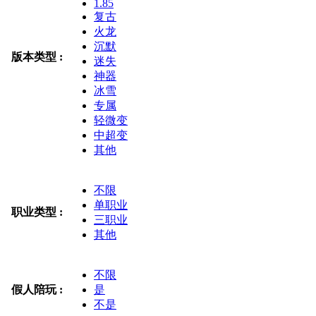
1.85
复古
火龙
沉默
版本类型 :
迷失
神器
冰雪
专属
轻微变
中超变
其他
不限
单职业
职业类型 :
三职业
其他
不限
假人陪玩 :
是
不是