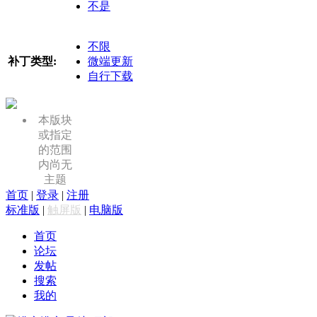
不是
不限
补丁类型:
微端更新
自行下载
本版块
或指定
的范围
内尚无
主题
首页
|
登录
|
注册
标准版
|
触屏版
|
电脑版
首页
论坛
发帖
搜索
我的