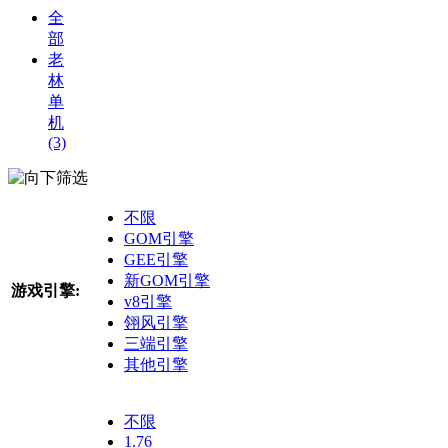
全
部
老
林
单
机
(3)
筛选
不限
GOM引擎
GEE引擎
新GOM引擎
游戏引擎:
v8引擎
翎风引擎
三端引擎
其他引擎
不限
1.76