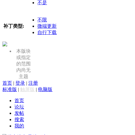
不是
不限
补丁类型:
微端更新
自行下载
本版块
或指定
的范围
内尚无
主题
首页
|
登录
|
注册
标准版
|
触屏版
|
电脑版
首页
论坛
发帖
搜索
我的