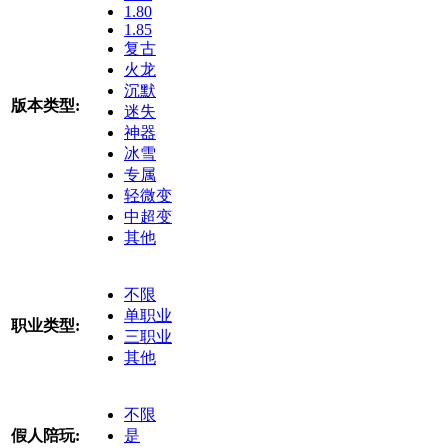
1.80
1.85
复古
火龙
沉默
版本类型:
迷失
神器
冰雪
专属
轻微变
中超变
其他
不限
单职业
职业类型:
三职业
其他
不限
假人陪玩:
是