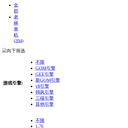
全
部
老
林
单
机
(204)
筛选
不限
GOM引擎
GEE引擎
新GOM引擎
游戏引擎:
v8引擎
翎风引擎
三端引擎
其他引擎
不限
1.76