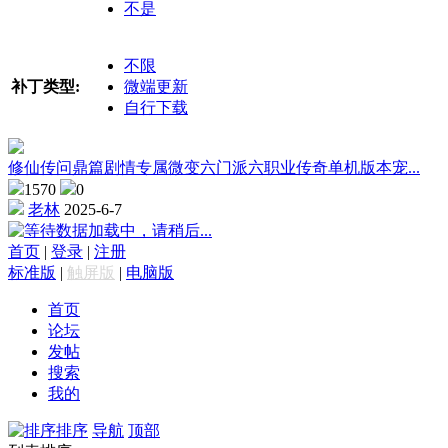
不是
不限
补丁类型:
微端更新
自行下载
修仙传问鼎篇剧情专属微变六门派六职业传奇单机版本宠...
1570
0
老林
2025-6-7
数据加载中，请稍后...
首页
|
登录
|
注册
标准版
|
触屏版
|
电脑版
首页
论坛
发帖
搜索
我的
排序
导航
顶部