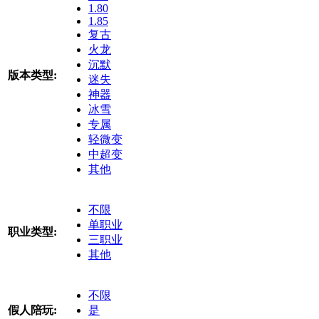
1.80
1.85
复古
火龙
沉默
版本类型:
迷失
神器
冰雪
专属
轻微变
中超变
其他
不限
单职业
职业类型:
三职业
其他
不限
假人陪玩:
是