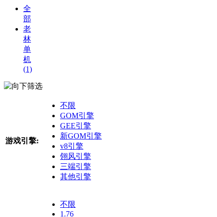
全
部
老
林
单
机
(1)
筛选
不限
GOM引擎
GEE引擎
新GOM引擎
游戏引擎:
v8引擎
翎风引擎
三端引擎
其他引擎
不限
1.76