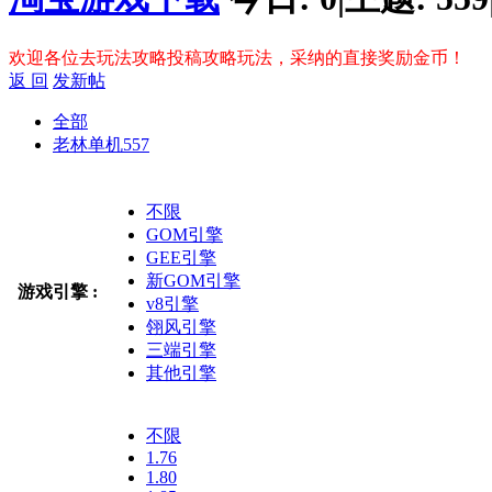
欢迎各位去玩法攻略投稿攻略玩法，采纳的直接奖励金币！
返 回
发新帖
全部
老林单机
557
不限
GOM引擎
GEE引擎
新GOM引擎
游戏引擎 :
v8引擎
翎风引擎
三端引擎
其他引擎
不限
1.76
1.80