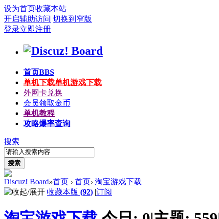
设为首页
收藏本站
开启辅助访问
切换到窄版
登录
立即注册
首页
BBS
单机下载
单机游戏下载
外网卡兑换
会员领取金币
单机教程
攻略爆率查询
搜索
搜索
Discuz! Board
»
首页
›
首页
›
淘宝游戏下载
收藏本版
(
92
)
|
订阅
淘宝游戏下载
今日:
0
|
主题:
559