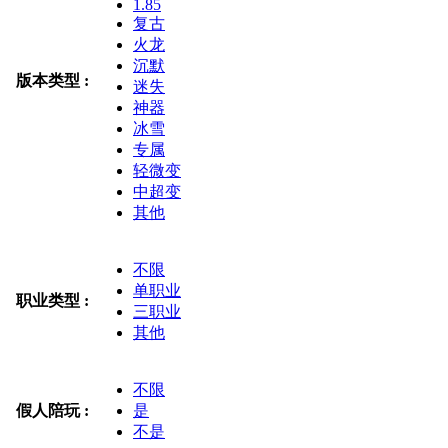
1.85
复古
火龙
沉默
版本类型 :
迷失
神器
冰雪
专属
轻微变
中超变
其他
不限
单职业
职业类型 :
三职业
其他
不限
假人陪玩 :
是
不是