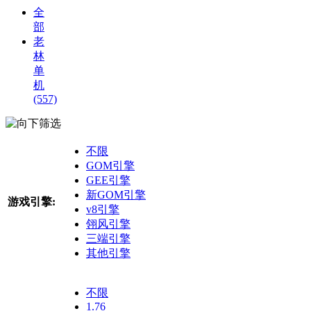
全
部
老
林
单
机
(557)
筛选
不限
GOM引擎
GEE引擎
新GOM引擎
游戏引擎:
v8引擎
翎风引擎
三端引擎
其他引擎
不限
1.76