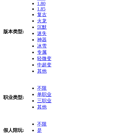
1.80
1.85
复古
火龙
沉默
版本类型:
迷失
神器
冰雪
专属
轻微变
中超变
其他
不限
单职业
职业类型:
三职业
其他
不限
假人陪玩:
是