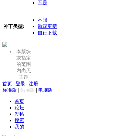
不是
不限
补丁类型:
微端更新
自行下载
本版块
或指定
的范围
内尚无
主题
首页
|
登录
|
注册
标准版
|
触屏版
|
电脑版
首页
论坛
发帖
搜索
我的