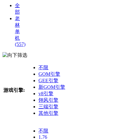
全
部
老
林
单
机
(557)
筛选
不限
GOM引擎
GEE引擎
新GOM引擎
游戏引擎:
v8引擎
翎风引擎
三端引擎
其他引擎
不限
1.76