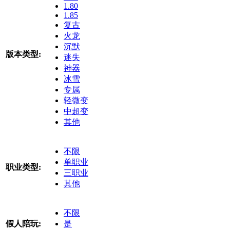
1.80
1.85
复古
火龙
沉默
版本类型:
迷失
神器
冰雪
专属
轻微变
中超变
其他
不限
单职业
职业类型:
三职业
其他
不限
假人陪玩:
是