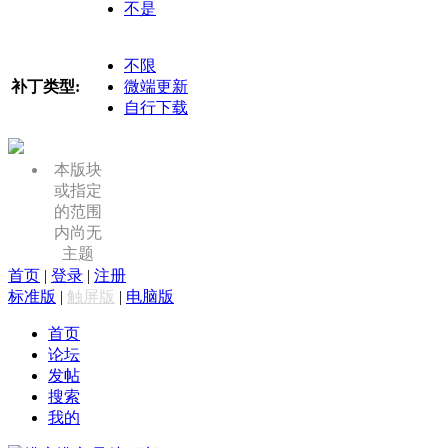
不是
不限
补丁类型:
微端更新
自行下载
本版块
或指定
的范围
内尚无
主题
首页
|
登录
|
注册
标准版
|
触屏版
|
电脑版
首页
论坛
发帖
搜索
我的