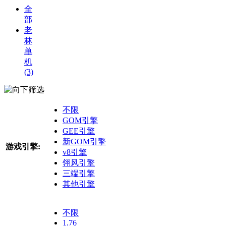
全
部
老
林
单
机
(3)
筛选
不限
GOM引擎
GEE引擎
新GOM引擎
游戏引擎:
v8引擎
翎风引擎
三端引擎
其他引擎
不限
1.76