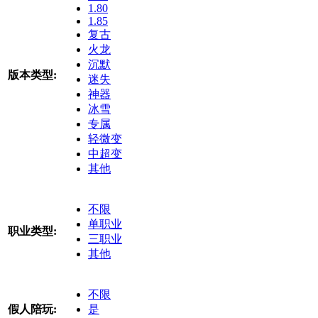
1.80
1.85
复古
火龙
沉默
版本类型:
迷失
神器
冰雪
专属
轻微变
中超变
其他
不限
单职业
职业类型:
三职业
其他
不限
假人陪玩:
是