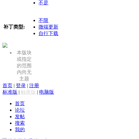
不是
不限
补丁类型:
微端更新
自行下载
本版块
或指定
的范围
内尚无
主题
首页
|
登录
|
注册
标准版
|
触屏版
|
电脑版
首页
论坛
发帖
搜索
我的