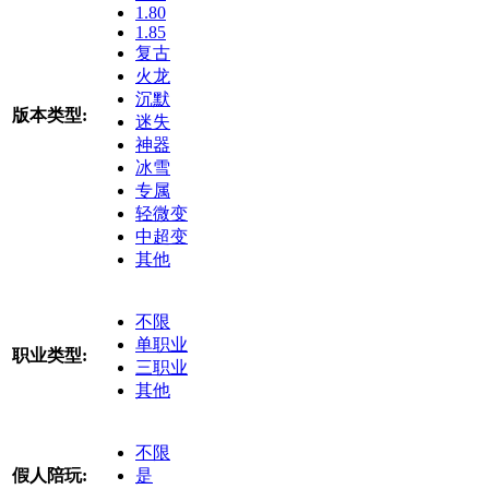
1.80
1.85
复古
火龙
沉默
版本类型:
迷失
神器
冰雪
专属
轻微变
中超变
其他
不限
单职业
职业类型:
三职业
其他
不限
假人陪玩:
是