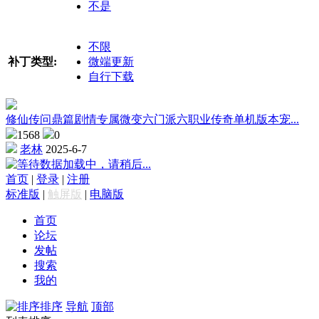
不是
不限
补丁类型:
微端更新
自行下载
修仙传问鼎篇剧情专属微变六门派六职业传奇单机版本宠...
1568
0
老林
2025-6-7
数据加载中，请稍后...
首页
|
登录
|
注册
标准版
|
触屏版
|
电脑版
首页
论坛
发帖
搜索
我的
排序
导航
顶部