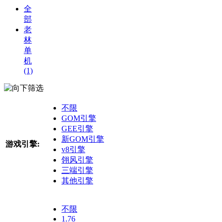
全
部
老
林
单
机
(1)
筛选
不限
GOM引擎
GEE引擎
新GOM引擎
游戏引擎:
v8引擎
翎风引擎
三端引擎
其他引擎
不限
1.76