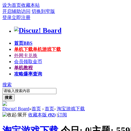
设为首页
收藏本站
开启辅助访问
切换到窄版
登录
立即注册
首页
BBS
单机下载
单机游戏下载
外网卡兑换
会员领取金币
单机教程
攻略爆率查询
搜索
搜索
Discuz! Board
»
首页
›
首页
›
淘宝游戏下载
收藏本版
(
92
)
|
订阅
淘宝游戏下载
今日:
0
|
主题:
559