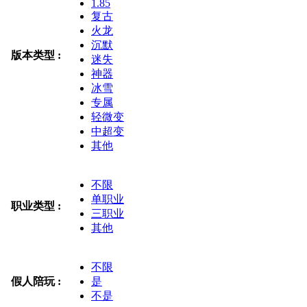
1.85
复古
火龙
沉默
版本类型 :
迷失
神器
冰雪
专属
轻微变
中超变
其他
不限
单职业
职业类型 :
三职业
其他
不限
假人陪玩 :
是
不是