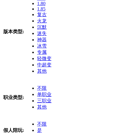
1.80
1.85
复古
火龙
沉默
版本类型:
迷失
神器
冰雪
专属
轻微变
中超变
其他
不限
单职业
职业类型:
三职业
其他
不限
假人陪玩:
是