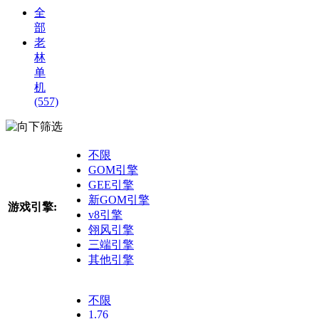
全
部
老
林
单
机
(557)
筛选
不限
GOM引擎
GEE引擎
新GOM引擎
游戏引擎:
v8引擎
翎风引擎
三端引擎
其他引擎
不限
1.76