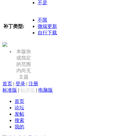
不是
不限
补丁类型:
微端更新
自行下载
本版块
或指定
的范围
内尚无
主题
首页
|
登录
|
注册
标准版
|
触屏版
|
电脑版
首页
论坛
发帖
搜索
我的