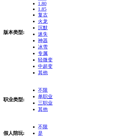
1.80
1.85
复古
火龙
沉默
版本类型:
迷失
神器
冰雪
专属
轻微变
中超变
其他
不限
单职业
职业类型:
三职业
其他
不限
假人陪玩:
是