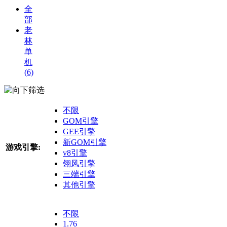
全
部
老
林
单
机
(6)
筛选
不限
GOM引擎
GEE引擎
新GOM引擎
游戏引擎:
v8引擎
翎风引擎
三端引擎
其他引擎
不限
1.76