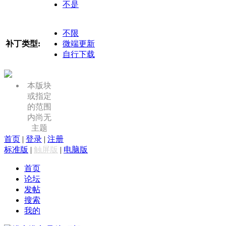
不是
不限
补丁类型:
微端更新
自行下载
本版块
或指定
的范围
内尚无
主题
首页
|
登录
|
注册
标准版
|
触屏版
|
电脑版
首页
论坛
发帖
搜索
我的