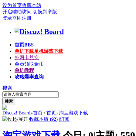
设为首页
收藏本站
开启辅助访问
切换到窄版
登录
立即注册
首页
BBS
单机下载
单机游戏下载
外网卡兑换
会员领取金币
单机教程
攻略爆率查询
搜索
搜索
Discuz! Board
»
首页
›
首页
›
淘宝游戏下载
收藏本版
(
92
)
|
订阅
淘宝游戏下载
今日:
0
|
主题:
559