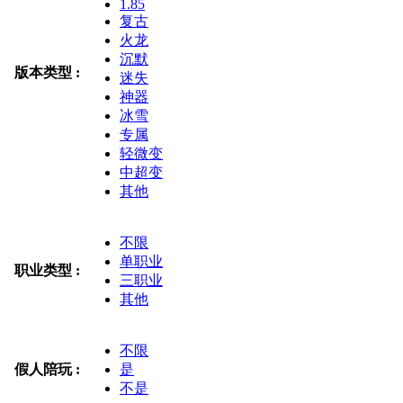
1.85
复古
火龙
沉默
版本类型 :
迷失
神器
冰雪
专属
轻微变
中超变
其他
不限
单职业
职业类型 :
三职业
其他
不限
假人陪玩 :
是
不是