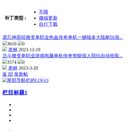
不限
补丁类型 :
微端更新
自行下载
遗忘神器轻微变单职业热血传奇单机一键端多大陆耐玩假...
3610
0
老林
2023-12-19
北斗微变单职业游戏电脑单机传奇智能假人陪玩自动拾取...
3574
0
老林
2023-3-20
返 回
发新帖
栏目标题1