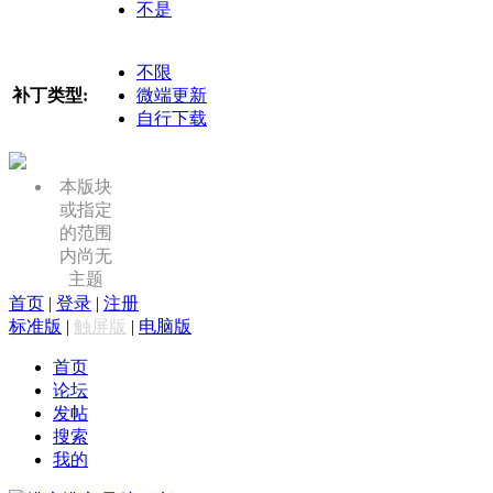
不是
不限
补丁类型:
微端更新
自行下载
本版块
或指定
的范围
内尚无
主题
首页
|
登录
|
注册
标准版
|
触屏版
|
电脑版
首页
论坛
发帖
搜索
我的