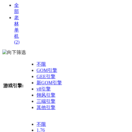
全
部
老
林
单
机
(2)
筛选
不限
GOM引擎
GEE引擎
新GOM引擎
游戏引擎:
v8引擎
翎风引擎
三端引擎
其他引擎
不限
1.76