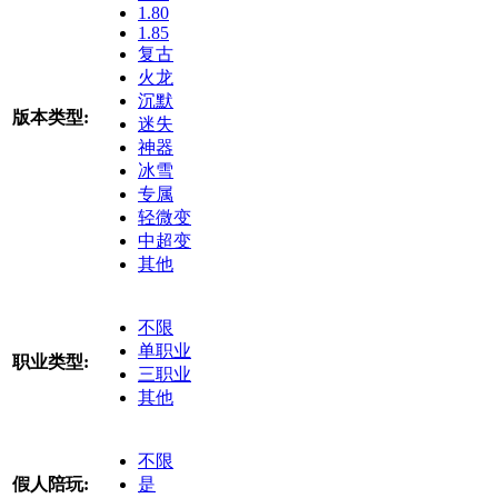
1.80
1.85
复古
火龙
沉默
版本类型:
迷失
神器
冰雪
专属
轻微变
中超变
其他
不限
单职业
职业类型:
三职业
其他
不限
假人陪玩:
是