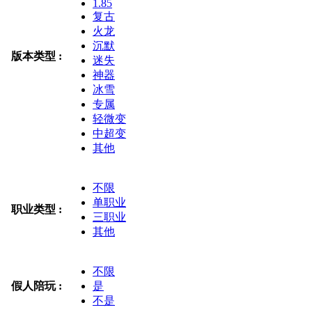
1.85
复古
火龙
沉默
版本类型 :
迷失
神器
冰雪
专属
轻微变
中超变
其他
不限
单职业
职业类型 :
三职业
其他
不限
假人陪玩 :
是
不是