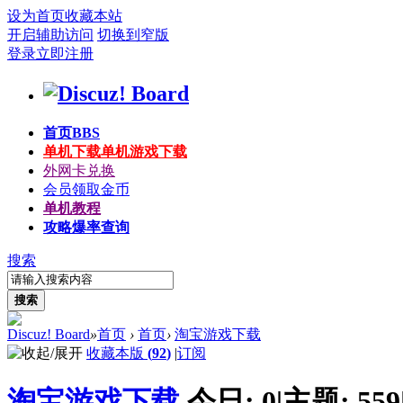
设为首页
收藏本站
开启辅助访问
切换到窄版
登录
立即注册
首页
BBS
单机下载
单机游戏下载
外网卡兑换
会员领取金币
单机教程
攻略爆率查询
搜索
搜索
Discuz! Board
»
首页
›
首页
›
淘宝游戏下载
收藏本版
(
92
)
|
订阅
淘宝游戏下载
今日:
0
|
主题:
559