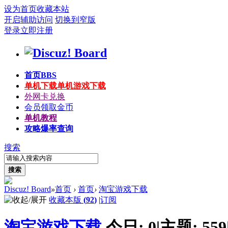
设为首页
收藏本站
开启辅助访问
切换到窄版
登录
立即注册
首页
BBS
单机下载
单机游戏下载
外网卡兑换
会员领取金币
单机教程
攻略爆率查询
搜索
搜索
Discuz! Board
»
首页
›
首页
›
淘宝游戏下载
收藏本版
(
92
)
|
订阅
淘宝游戏下载
今日:
0
|
主题:
559