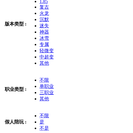
1.85
复古
火龙
沉默
版本类型 :
迷失
神器
冰雪
专属
轻微变
中超变
其他
不限
单职业
职业类型 :
三职业
其他
不限
假人陪玩 :
是
不是