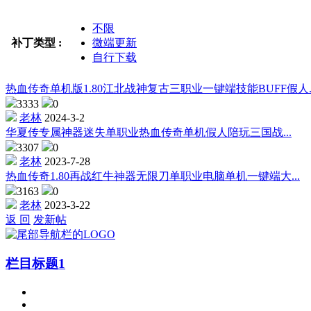
不限
补丁类型 :
微端更新
自行下载
热血传奇单机版1.80江北战神复古三职业一键端技能BUFF假人..
3333
0
老林
2024-3-2
华夏传专属神器迷失单职业热血传奇单机假人陪玩三国战...
3307
0
老林
2023-7-28
热血传奇1.80再战红牛神器无限刀单职业电脑单机一键端大...
3163
0
老林
2023-3-22
返 回
发新帖
栏目标题1