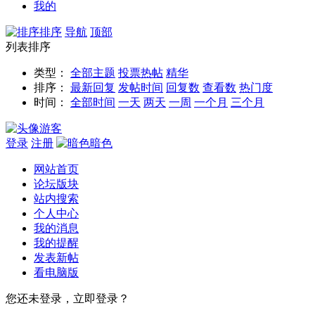
我的
排序
导航
顶部
列表排序
类型：
全部主题
投票
热帖
精华
排序：
最新回复
发帖时间
回复数
查看数
热门度
时间：
全部时间
一天
两天
一周
一个月
三个月
游客
登录
注册
暗色
网站首页
论坛版块
站内搜索
个人中心
我的消息
我的提醒
发表新帖
看电脑版
您还未登录，立即登录？