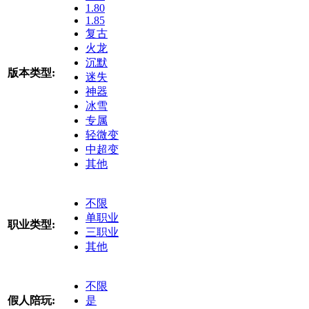
1.80
1.85
复古
火龙
沉默
版本类型:
迷失
神器
冰雪
专属
轻微变
中超变
其他
不限
单职业
职业类型:
三职业
其他
不限
假人陪玩:
是