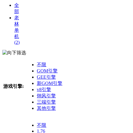
全
部
老
林
单
机
(2)
筛选
不限
GOM引擎
GEE引擎
新GOM引擎
游戏引擎:
v8引擎
翎风引擎
三端引擎
其他引擎
不限
1.76