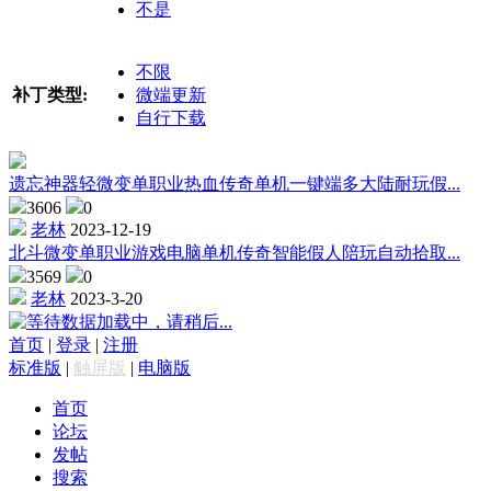
不是
不限
补丁类型:
微端更新
自行下载
遗忘神器轻微变单职业热血传奇单机一键端多大陆耐玩假...
3606
0
老林
2023-12-19
北斗微变单职业游戏电脑单机传奇智能假人陪玩自动拾取...
3569
0
老林
2023-3-20
数据加载中，请稍后...
首页
|
登录
|
注册
标准版
|
触屏版
|
电脑版
首页
论坛
发帖
搜索