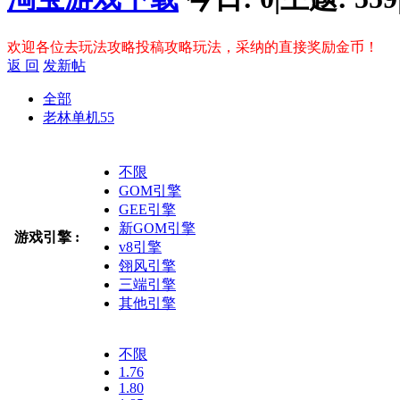
欢迎各位去玩法攻略投稿攻略玩法，采纳的直接奖励金币！
返 回
发新帖
全部
老林单机
55
不限
GOM引擎
GEE引擎
新GOM引擎
游戏引擎 :
v8引擎
翎风引擎
三端引擎
其他引擎
不限
1.76
1.80