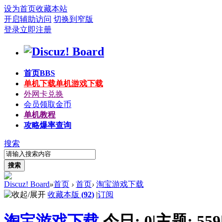
设为首页
收藏本站
开启辅助访问
切换到窄版
登录
立即注册
首页
BBS
单机下载
单机游戏下载
外网卡兑换
会员领取金币
单机教程
攻略爆率查询
搜索
搜索
Discuz! Board
»
首页
›
首页
›
淘宝游戏下载
收藏本版
(
92
)
|
订阅
淘宝游戏下载
今日:
0
|
主题:
559