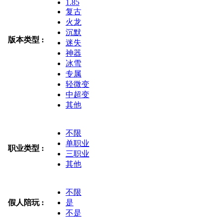
1.85
复古
火龙
沉默
版本类型 :
迷失
神器
冰雪
专属
轻微变
中超变
其他
不限
单职业
职业类型 :
三职业
其他
不限
假人陪玩 :
是
不是