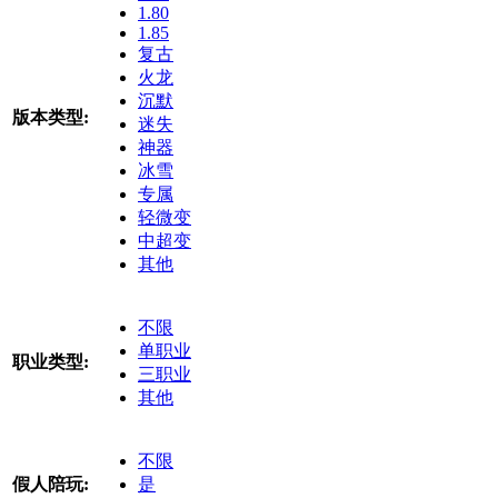
1.80
1.85
复古
火龙
沉默
版本类型:
迷失
神器
冰雪
专属
轻微变
中超变
其他
不限
单职业
职业类型:
三职业
其他
不限
假人陪玩:
是