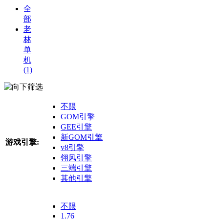
全
部
老
林
单
机
(1)
筛选
不限
GOM引擎
GEE引擎
新GOM引擎
游戏引擎:
v8引擎
翎风引擎
三端引擎
其他引擎
不限
1.76