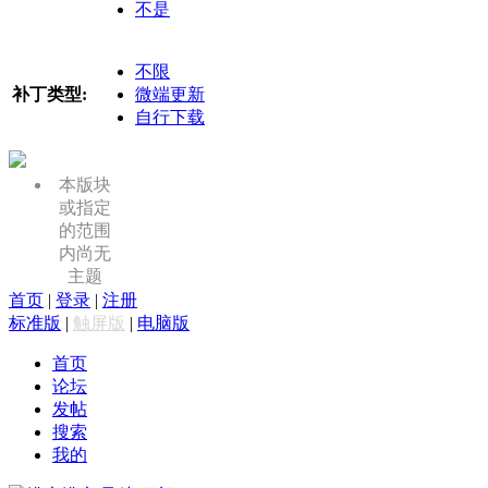
不是
不限
补丁类型:
微端更新
自行下载
本版块
或指定
的范围
内尚无
主题
首页
|
登录
|
注册
标准版
|
触屏版
|
电脑版
首页
论坛
发帖
搜索
我的