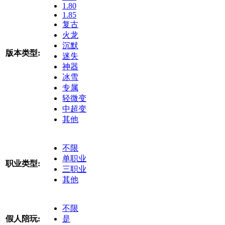
1.80
1.85
复古
火龙
沉默
版本类型:
迷失
神器
冰雪
专属
轻微变
中超变
其他
不限
单职业
职业类型:
三职业
其他
不限
假人陪玩:
是