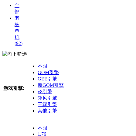
全
部
老
林
单
机
(92)
筛选
不限
GOM引擎
GEE引擎
新GOM引擎
游戏引擎:
v8引擎
翎风引擎
三端引擎
其他引擎
不限
1.76