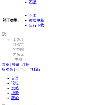
不是
不限
补丁类型:
微端更新
自行下载
本版块
或指定
的范围
内尚无
主题
首页
|
登录
|
注册
标准版
|
触屏版
|
电脑版
首页
论坛
发帖
搜索
我的