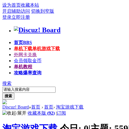
设为首页
收藏本站
开启辅助访问
切换到窄版
登录
立即注册
首页
BBS
单机下载
单机游戏下载
外网卡兑换
会员领取金币
单机教程
攻略爆率查询
搜索
搜索
Discuz! Board
»
首页
›
首页
›
淘宝游戏下载
收藏本版
(
92
)
|
订阅
淘宝游戏下载
今日:
0
|
主题:
559