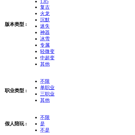
1.85
复古
火龙
沉默
版本类型 :
迷失
神器
冰雪
专属
轻微变
中超变
其他
不限
单职业
职业类型 :
三职业
其他
不限
假人陪玩 :
是
不是