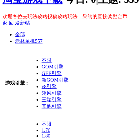
欢迎各位去玩法攻略投稿攻略玩法，采纳的直接奖励金币！
返 回
发新帖
全部
老林单机
557
不限
GOM引擎
GEE引擎
新GOM引擎
游戏引擎 :
v8引擎
翎风引擎
三端引擎
其他引擎
不限
1.76
1.80