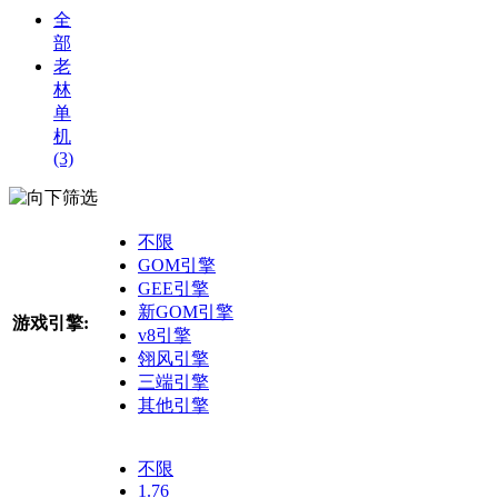
全
部
老
林
单
机
(3)
筛选
不限
GOM引擎
GEE引擎
新GOM引擎
游戏引擎:
v8引擎
翎风引擎
三端引擎
其他引擎
不限
1.76