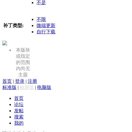
不是
不限
补丁类型:
微端更新
自行下载
本版块
或指定
的范围
内尚无
主题
首页
|
登录
|
注册
标准版
|
触屏版
|
电脑版
首页
论坛
发帖
搜索
我的