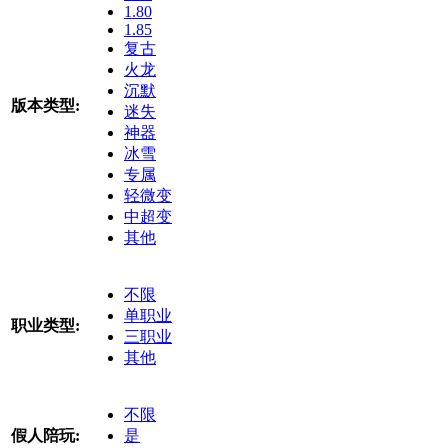
1.80
1.85
复古
火龙
沉默
版本类型:
迷失
神器
冰雪
专属
轻微变
中超变
其他
不限
单职业
职业类型:
三职业
其他
不限
假人陪玩:
是