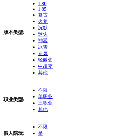
1.80
1.85
复古
火龙
沉默
版本类型:
迷失
神器
冰雪
专属
轻微变
中超变
其他
不限
单职业
职业类型:
三职业
其他
不限
假人陪玩:
是