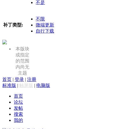
不是
不限
补丁类型:
微端更新
自行下载
本版块
或指定
的范围
内尚无
主题
首页
|
登录
|
注册
标准版
|
触屏版
|
电脑版
首页
论坛
发帖
搜索
我的