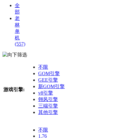
全
部
老
林
单
机
(557)
筛选
不限
GOM引擎
GEE引擎
新GOM引擎
游戏引擎:
v8引擎
翎风引擎
三端引擎
其他引擎
不限
1.76