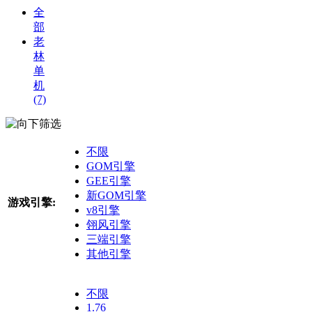
全
部
老
林
单
机
(7)
筛选
不限
GOM引擎
GEE引擎
新GOM引擎
游戏引擎:
v8引擎
翎风引擎
三端引擎
其他引擎
不限
1.76