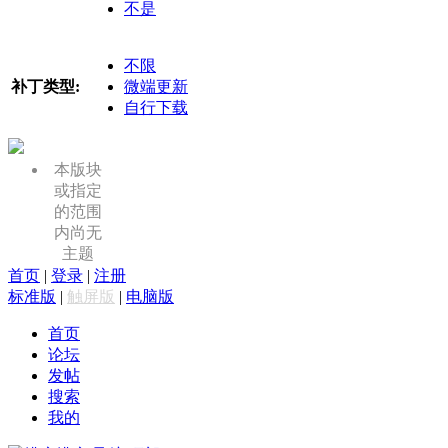
不是
不限
补丁类型:
微端更新
自行下载
本版块
或指定
的范围
内尚无
主题
首页
|
登录
|
注册
标准版
|
触屏版
|
电脑版
首页
论坛
发帖
搜索
我的