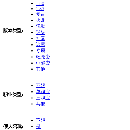
1.80
1.85
复古
火龙
沉默
版本类型:
迷失
神器
冰雪
专属
轻微变
中超变
其他
不限
单职业
职业类型:
三职业
其他
不限
假人陪玩:
是