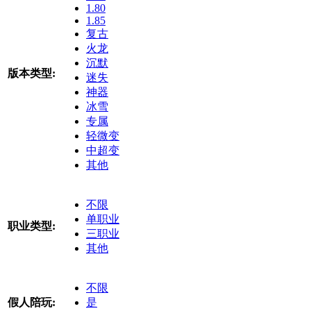
1.80
1.85
复古
火龙
沉默
版本类型:
迷失
神器
冰雪
专属
轻微变
中超变
其他
不限
单职业
职业类型:
三职业
其他
不限
假人陪玩:
是