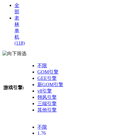
全
部
老
林
单
机
(118)
筛选
不限
GOM引擎
GEE引擎
新GOM引擎
游戏引擎:
v8引擎
翎风引擎
三端引擎
其他引擎
不限
1.76