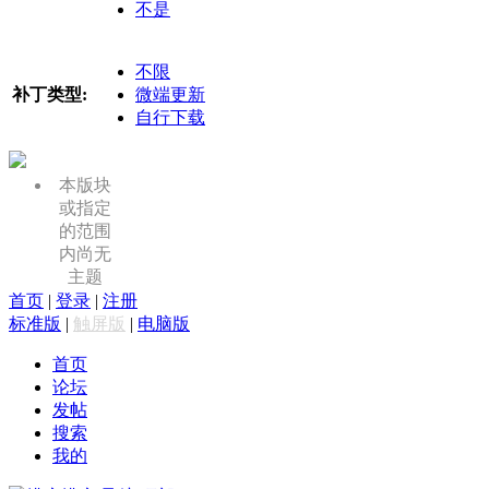
不是
不限
补丁类型:
微端更新
自行下载
本版块
或指定
的范围
内尚无
主题
首页
|
登录
|
注册
标准版
|
触屏版
|
电脑版
首页
论坛
发帖
搜索
我的