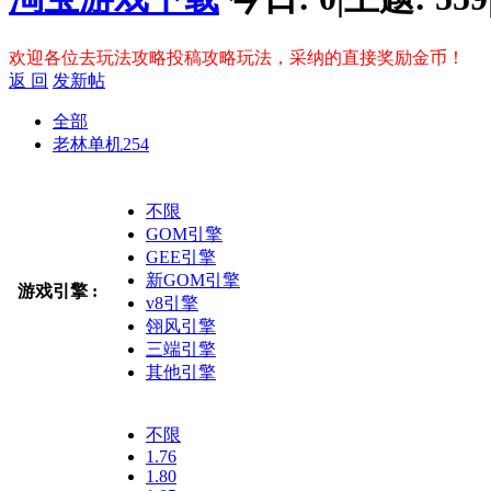
欢迎各位去玩法攻略投稿攻略玩法，采纳的直接奖励金币！
返 回
发新帖
全部
老林单机
254
不限
GOM引擎
GEE引擎
新GOM引擎
游戏引擎 :
v8引擎
翎风引擎
三端引擎
其他引擎
不限
1.76
1.80