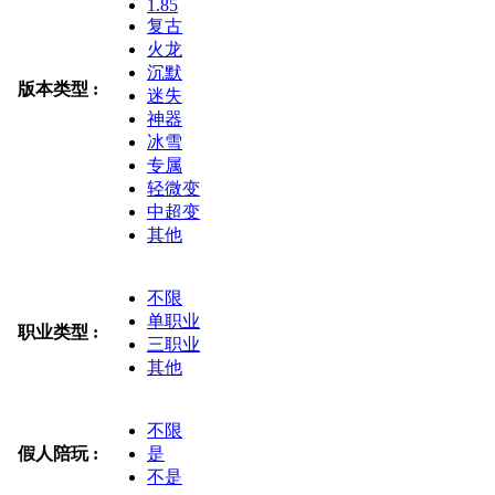
1.85
复古
火龙
沉默
版本类型 :
迷失
神器
冰雪
专属
轻微变
中超变
其他
不限
单职业
职业类型 :
三职业
其他
不限
假人陪玩 :
是
不是