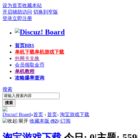
设为首页
收藏本站
开启辅助访问
切换到窄版
登录
立即注册
首页
BBS
单机下载
单机游戏下载
外网卡兑换
会员领取金币
单机教程
攻略爆率查询
搜索
搜索
Discuz! Board
»
首页
›
首页
›
淘宝游戏下载
收藏本版
(
92
)
|
订阅
淘宝游戏下载
今日:
0
|
主题:
559