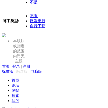
不是
不限
补丁类型:
微端更新
自行下载
本版块
或指定
的范围
内尚无
主题
首页
|
登录
|
注册
标准版
|
触屏版
|
电脑版
首页
论坛
发帖
搜索
我的