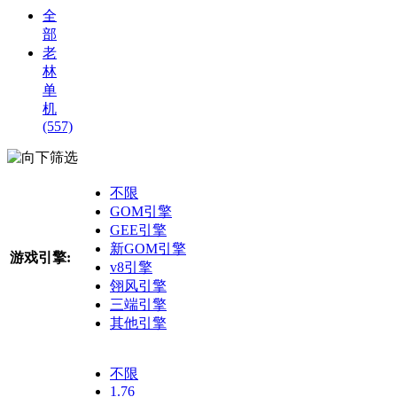
全
部
老
林
单
机
(557)
筛选
不限
GOM引擎
GEE引擎
新GOM引擎
游戏引擎:
v8引擎
翎风引擎
三端引擎
其他引擎
不限
1.76