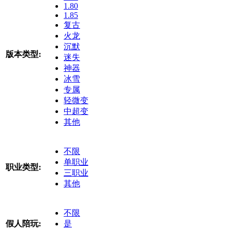
1.80
1.85
复古
火龙
沉默
版本类型:
迷失
神器
冰雪
专属
轻微变
中超变
其他
不限
单职业
职业类型:
三职业
其他
不限
假人陪玩:
是