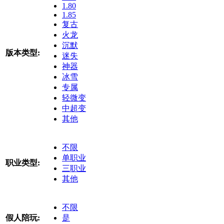
1.80
1.85
复古
火龙
沉默
版本类型:
迷失
神器
冰雪
专属
轻微变
中超变
其他
不限
单职业
职业类型:
三职业
其他
不限
假人陪玩:
是