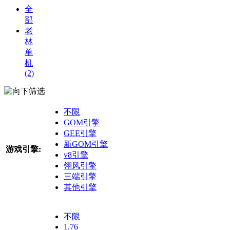
全
部
老
林
单
机
(2)
筛选
不限
GOM引擎
GEE引擎
新GOM引擎
游戏引擎:
v8引擎
翎风引擎
三端引擎
其他引擎
不限
1.76