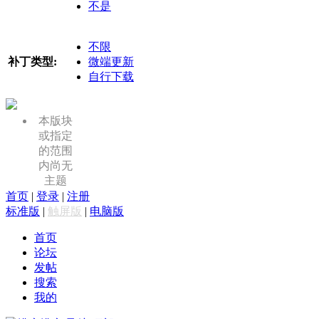
不是
不限
补丁类型:
微端更新
自行下载
本版块
或指定
的范围
内尚无
主题
首页
|
登录
|
注册
标准版
|
触屏版
|
电脑版
首页
论坛
发帖
搜索
我的