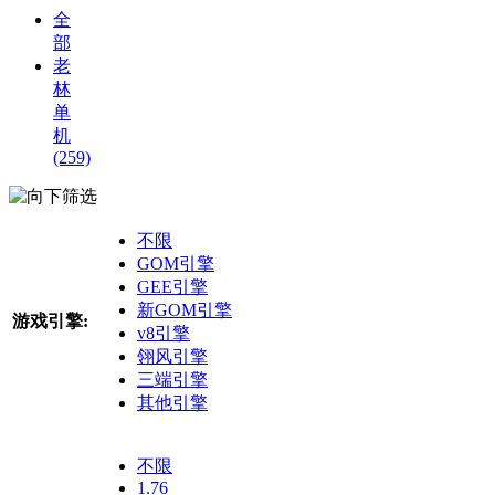
全
部
老
林
单
机
(259)
筛选
不限
GOM引擎
GEE引擎
新GOM引擎
游戏引擎:
v8引擎
翎风引擎
三端引擎
其他引擎
不限
1.76