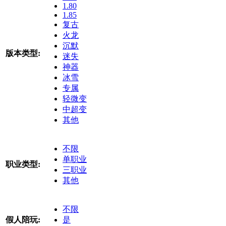
1.80
1.85
复古
火龙
沉默
版本类型:
迷失
神器
冰雪
专属
轻微变
中超变
其他
不限
单职业
职业类型:
三职业
其他
不限
假人陪玩:
是