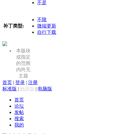
不是
不限
补丁类型:
微端更新
自行下载
本版块
或指定
的范围
内尚无
主题
首页
|
登录
|
注册
标准版
|
触屏版
|
电脑版
首页
论坛
发帖
搜索
我的