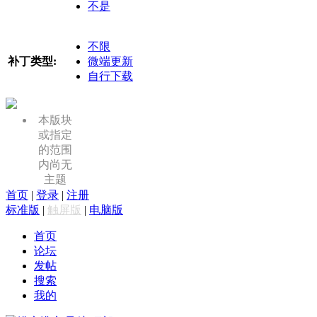
不是
不限
补丁类型:
微端更新
自行下载
本版块
或指定
的范围
内尚无
主题
首页
|
登录
|
注册
标准版
|
触屏版
|
电脑版
首页
论坛
发帖
搜索
我的