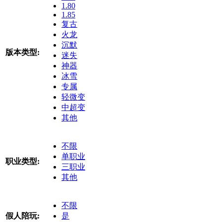
1.80
1.85
复古
火龙
沉默
版本类型:
迷失
神器
冰雪
专属
轻微变
中超变
其他
不限
单职业
职业类型:
三职业
其他
不限
假人陪玩:
是