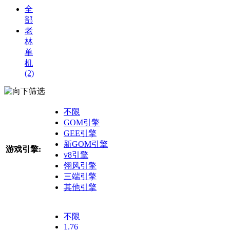
全
部
老
林
单
机
(2)
筛选
不限
GOM引擎
GEE引擎
新GOM引擎
游戏引擎:
v8引擎
翎风引擎
三端引擎
其他引擎
不限
1.76