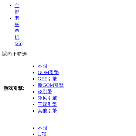
全
部
老
林
单
机
(26)
筛选
不限
GOM引擎
GEE引擎
新GOM引擎
游戏引擎:
v8引擎
翎风引擎
三端引擎
其他引擎
不限
1.76