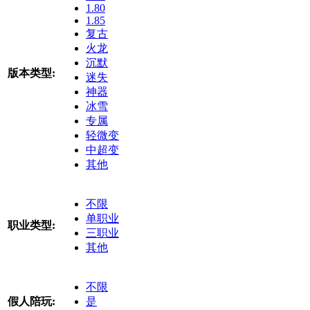
1.80
1.85
复古
火龙
沉默
版本类型:
迷失
神器
冰雪
专属
轻微变
中超变
其他
不限
单职业
职业类型:
三职业
其他
不限
假人陪玩:
是