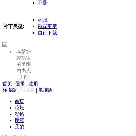
不是
不限
补丁类型:
微端更新
自行下载
本版块
或指定
的范围
内尚无
主题
首页
|
登录
|
注册
标准版
|
触屏版
|
电脑版
首页
论坛
发帖
搜索
我的