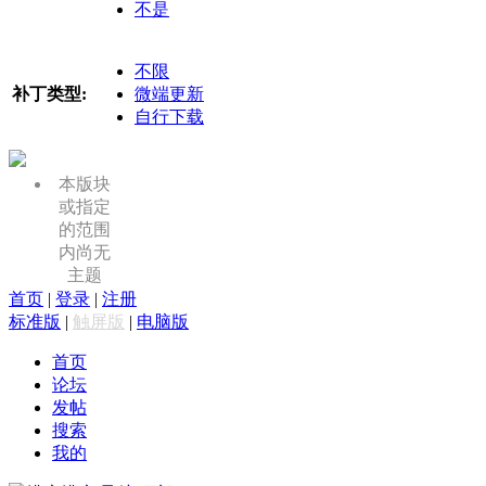
不是
不限
补丁类型:
微端更新
自行下载
本版块
或指定
的范围
内尚无
主题
首页
|
登录
|
注册
标准版
|
触屏版
|
电脑版
首页
论坛
发帖
搜索
我的