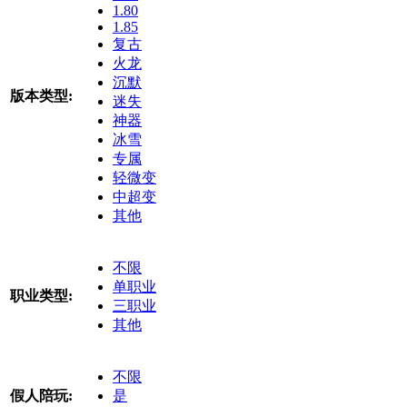
1.80
1.85
复古
火龙
沉默
版本类型:
迷失
神器
冰雪
专属
轻微变
中超变
其他
不限
单职业
职业类型:
三职业
其他
不限
假人陪玩:
是