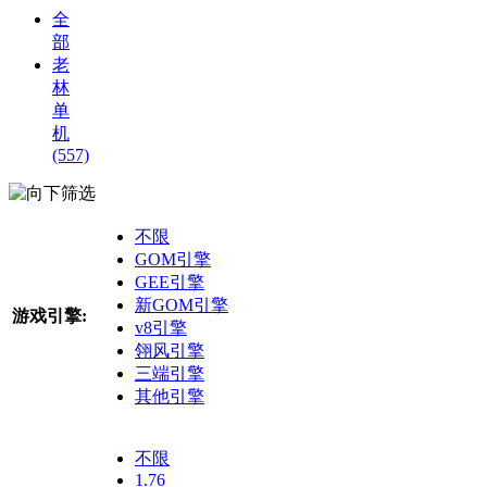
全
部
老
林
单
机
(557)
筛选
不限
GOM引擎
GEE引擎
新GOM引擎
游戏引擎:
v8引擎
翎风引擎
三端引擎
其他引擎
不限
1.76