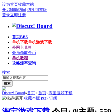
设为首页
收藏本站
开启辅助访问
切换到窄版
登录
立即注册
首页
BBS
单机下载
单机游戏下载
外网卡兑换
会员领取金币
单机教程
攻略爆率查询
搜索
搜索
Discuz! Board
»
首页
›
首页
›
淘宝游戏下载
收藏本版
(
92
)
|
订阅
淘宝游戏下载
今日:
0
|
主题:
559