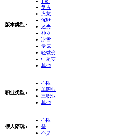
1.85
复古
火龙
沉默
版本类型 :
迷失
神器
冰雪
专属
轻微变
中超变
其他
不限
单职业
职业类型 :
三职业
其他
不限
假人陪玩 :
是
不是