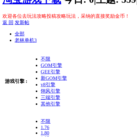
欢迎各位去玩法攻略投稿攻略玩法，采纳的直接奖励金币！
返 回
发新帖
全部
老林单机
3
不限
GOM引擎
GEE引擎
新GOM引擎
游戏引擎 :
v8引擎
翎风引擎
三端引擎
其他引擎
不限
1.76
1.80