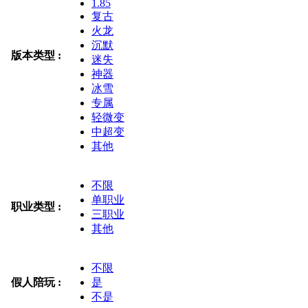
1.85
复古
火龙
沉默
版本类型 :
迷失
神器
冰雪
专属
轻微变
中超变
其他
不限
单职业
职业类型 :
三职业
其他
不限
假人陪玩 :
是
不是