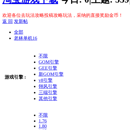
欢迎各位去玩法攻略投稿攻略玩法，采纳的直接奖励金币！
返 回
发新帖
全部
老林单机
16
不限
GOM引擎
GEE引擎
新GOM引擎
游戏引擎 :
v8引擎
翎风引擎
三端引擎
其他引擎
不限
1.76
1.80