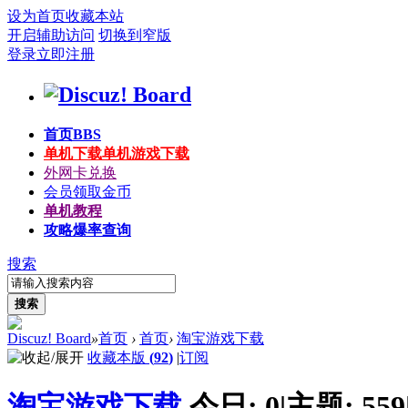
设为首页
收藏本站
开启辅助访问
切换到窄版
登录
立即注册
首页
BBS
单机下载
单机游戏下载
外网卡兑换
会员领取金币
单机教程
攻略爆率查询
搜索
搜索
Discuz! Board
»
首页
›
首页
›
淘宝游戏下载
收藏本版
(
92
)
|
订阅
淘宝游戏下载
今日:
0
|
主题:
559