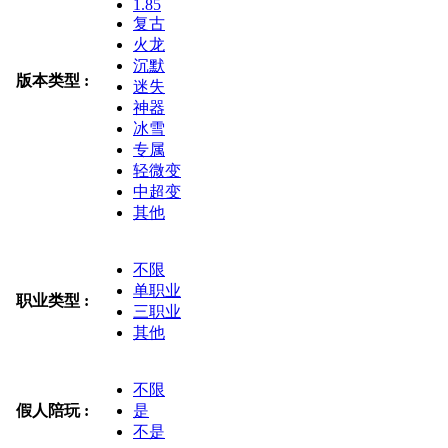
1.85
复古
火龙
沉默
版本类型 :
迷失
神器
冰雪
专属
轻微变
中超变
其他
不限
单职业
职业类型 :
三职业
其他
不限
假人陪玩 :
是
不是