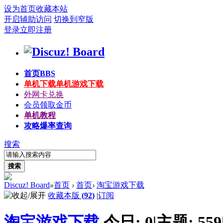
设为首页
收藏本站
开启辅助访问
切换到窄版
登录
立即注册
首页
BBS
单机下载
单机游戏下载
外网卡兑换
会员领取金币
单机教程
攻略爆率查询
搜索
搜索
Discuz! Board
»
首页
›
首页
›
淘宝游戏下载
收藏本版
(
92
)
|
订阅
淘宝游戏下载
今日:
0
|
主题:
559