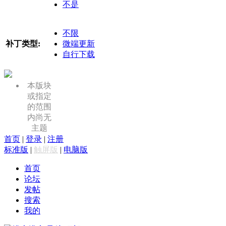
不是
不限
补丁类型:
微端更新
自行下载
本版块
或指定
的范围
内尚无
主题
首页
|
登录
|
注册
标准版
|
触屏版
|
电脑版
首页
论坛
发帖
搜索
我的