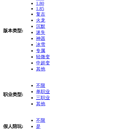
1.80
1.85
复古
火龙
沉默
版本类型:
迷失
神器
冰雪
专属
轻微变
中超变
其他
不限
单职业
职业类型:
三职业
其他
不限
假人陪玩:
是