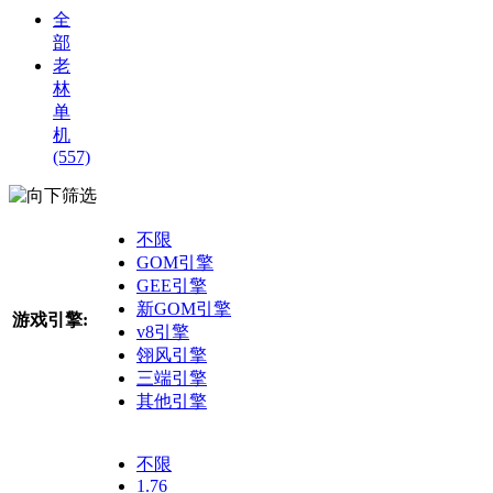
全
部
老
林
单
机
(557)
筛选
不限
GOM引擎
GEE引擎
新GOM引擎
游戏引擎:
v8引擎
翎风引擎
三端引擎
其他引擎
不限
1.76