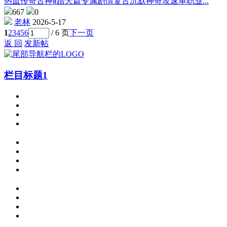
热血传奇古神Ⅱ踏天篇专属剧情复古沉默神奇攻速单职业...
667
0
老林
2026-5-17
1
2
3
4
5
6
/ 6 页
下一页
返 回
发新帖
栏目标题1