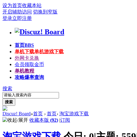
设为首页
收藏本站
开启辅助访问
切换到窄版
登录
立即注册
首页
BBS
单机下载
单机游戏下载
外网卡兑换
会员领取金币
单机教程
攻略爆率查询
搜索
搜索
Discuz! Board
»
首页
›
首页
›
淘宝游戏下载
收藏本版
(
92
)
|
订阅
淘宝游戏下载
今日:
0
|
主题:
559