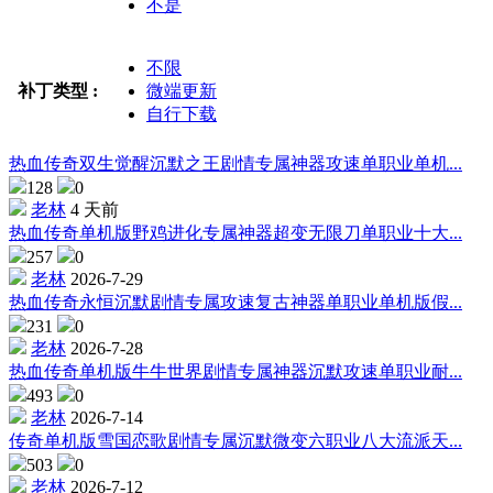
不是
不限
补丁类型 :
微端更新
自行下载
热血传奇双生觉醒沉默之王剧情专属神器攻速单职业单机...
128
0
老林
4 天前
热血传奇单机版野鸡进化专属神器超变无限刀单职业十大...
257
0
老林
2026-7-29
热血传奇永恒沉默剧情专属攻速复古神器单职业单机版假...
231
0
老林
2026-7-28
热血传奇单机版牛牛世界剧情专属神器沉默攻速单职业耐...
493
0
老林
2026-7-14
传奇单机版雪国恋歌剧情专属沉默微变六职业八大流派天...
503
0
老林
2026-7-12