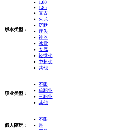
1.80
1.85
复古
火龙
沉默
版本类型 :
迷失
神器
冰雪
专属
轻微变
中超变
其他
不限
单职业
职业类型 :
三职业
其他
不限
假人陪玩 :
是