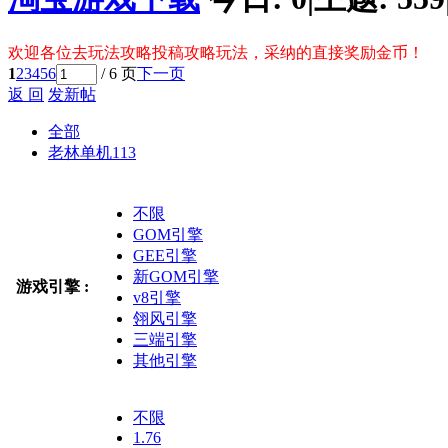
欢迎各位去玩法攻略投稿攻略玩法，采纳的直接奖励金币！
1
2
3
4
5
6
/ 6 页
下一页
返 回
发新帖
全部
老林单机
113
不限
GOM引擎
GEE引擎
新GOM引擎
游戏引擎 :
v8引擎
翎风引擎
三端引擎
其他引擎
不限
1.76