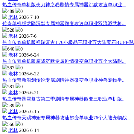
热血传奇单机版夜刀神之卷剧情专属神器沉默攻速单职业...
489
0
老林
2026-7-10
传奇单机版龙隐沉默专属神器微变攻速单职业双流派武将...
528
0
老林
2026-7-6
热血传奇单机版祥瑞复古1.76小极品三职业五大陆宝石BUFF假..
640
0
老林
2026-6-24
热血传奇单机版鏖战沉默专属剧情微变单职业五个大陆耐...
587
0
老林
2026-6-22
热血传奇新浪剑传说专属剧情神器微变单职业神兽宠物坐...
581
0
老林
2026-6-21
热血传奇暴雪复古第二季剧情专属神器微变三职业单机版...
539
0
老林
2026-6-15
热血传奇天赐神宠专属神器攻速超变单职业76个大陆宠物战...
566
0
老林
2026-6-14