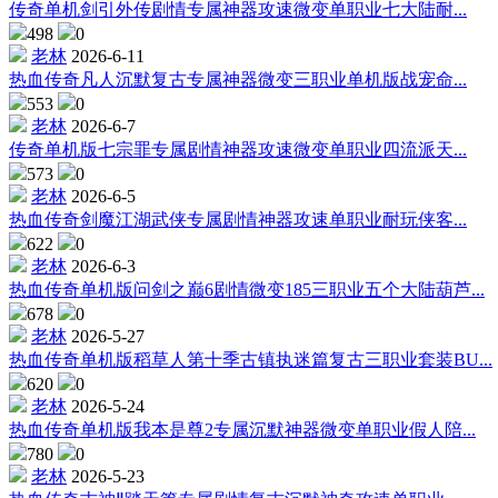
传奇单机剑引外传剧情专属神器攻速微变单职业七大陆耐...
498
0
老林
2026-6-11
热血传奇凡人沉默复古专属神器微变三职业单机版战宠命...
553
0
老林
2026-6-7
传奇单机版七宗罪专属剧情神器攻速微变单职业四流派天...
573
0
老林
2026-6-5
热血传奇剑魔江湖武侠专属剧情神器攻速单职业耐玩侠客...
622
0
老林
2026-6-3
热血传奇单机版问剑之巅6剧情微变185三职业五个大陆葫芦...
678
0
老林
2026-5-27
热血传奇单机版稻草人第十季古镇执迷篇复古三职业套装BU...
620
0
老林
2026-5-24
热血传奇单机版我本是尊2专属沉默神器微变单职业假人陪...
780
0
老林
2026-5-23