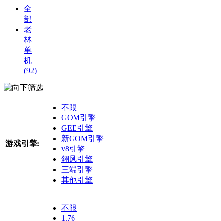
全
部
老
林
单
机
(92)
筛选
不限
GOM引擎
GEE引擎
新GOM引擎
游戏引擎:
v8引擎
翎风引擎
三端引擎
其他引擎
不限
1.76