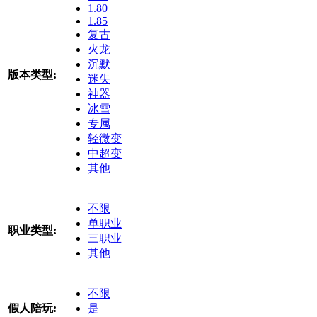
1.80
1.85
复古
火龙
沉默
版本类型:
迷失
神器
冰雪
专属
轻微变
中超变
其他
不限
单职业
职业类型:
三职业
其他
不限
假人陪玩:
是