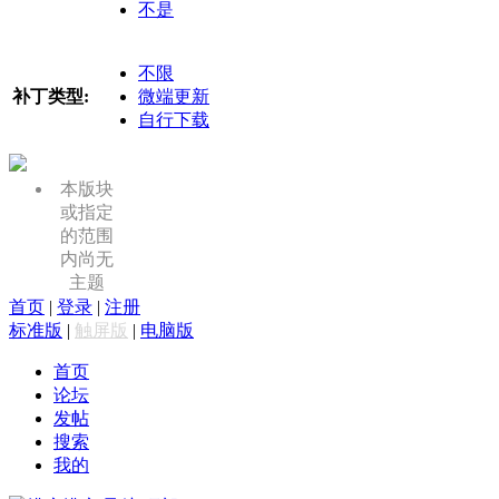
不是
不限
补丁类型:
微端更新
自行下载
本版块
或指定
的范围
内尚无
主题
首页
|
登录
|
注册
标准版
|
触屏版
|
电脑版
首页
论坛
发帖
搜索
我的