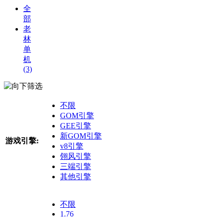
全
部
老
林
单
机
(3)
筛选
不限
GOM引擎
GEE引擎
新GOM引擎
游戏引擎:
v8引擎
翎风引擎
三端引擎
其他引擎
不限
1.76