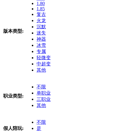
1.80
1.85
复古
火龙
沉默
版本类型:
迷失
神器
冰雪
专属
轻微变
中超变
其他
不限
单职业
职业类型:
三职业
其他
不限
假人陪玩:
是