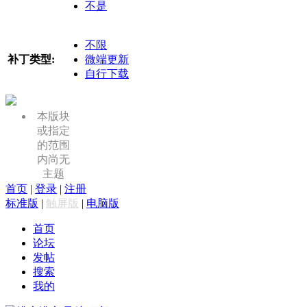
不是
不限
补丁类型:
微端更新
自行下载
本版块
或指定
的范围
内尚无
主题
首页
|
登录
|
注册
标准版
|
触屏版
|
电脑版
首页
论坛
发帖
搜索
我的