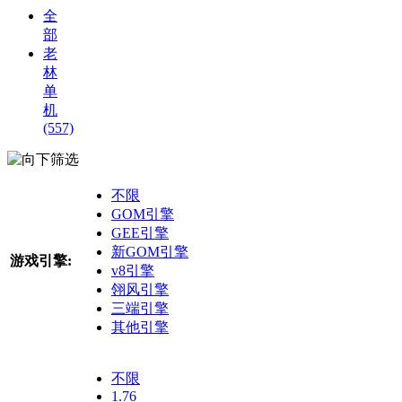
全
部
老
林
单
机
(557)
筛选
不限
GOM引擎
GEE引擎
新GOM引擎
游戏引擎:
v8引擎
翎风引擎
三端引擎
其他引擎
不限
1.76