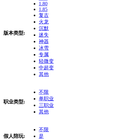
1.80
1.85
复古
火龙
沉默
版本类型:
迷失
神器
冰雪
专属
轻微变
中超变
其他
不限
单职业
职业类型:
三职业
其他
不限
假人陪玩:
是