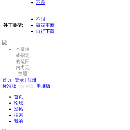
不是
不限
补丁类型:
微端更新
自行下载
本版块
或指定
的范围
内尚无
主题
首页
|
登录
|
注册
标准版
|
触屏版
|
电脑版
首页
论坛
发帖
搜索
我的