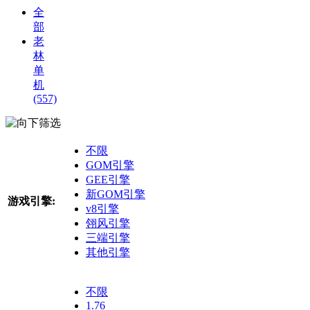
全
部
老
林
单
机
(557)
筛选
不限
GOM引擎
GEE引擎
新GOM引擎
游戏引擎:
v8引擎
翎风引擎
三端引擎
其他引擎
不限
1.76