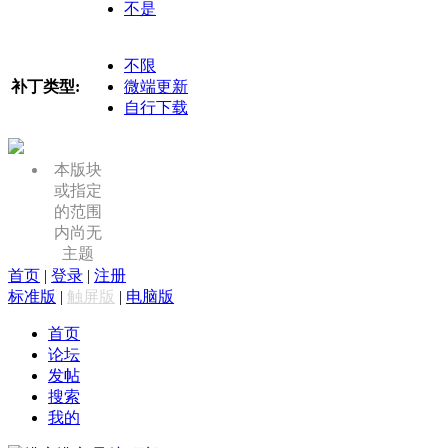
不是
不限
补丁类型:
微端更新
自行下载
本版块
或指定
的范围
内尚无
主题
首页
|
登录
|
注册
标准版
|
触屏版
|
电脑版
首页
论坛
发帖
搜索
我的