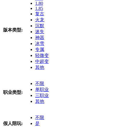
1.80
1.85
复古
火龙
沉默
版本类型:
迷失
神器
冰雪
专属
轻微变
中超变
其他
不限
单职业
职业类型:
三职业
其他
不限
假人陪玩:
是